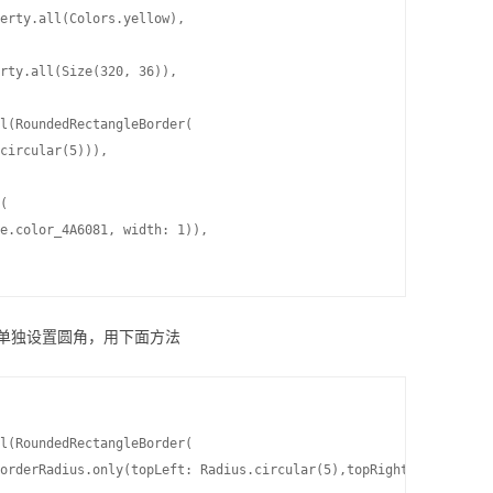
erty.all(Colors.yellow),

rty.all(Size(320, 36)),

l(RoundedRectangleBorder(

circular(5))),

     

(

e.color_4A6081, width: 1)),

单独设置圆角，用下面方法
l(RoundedRectangleBorder(
