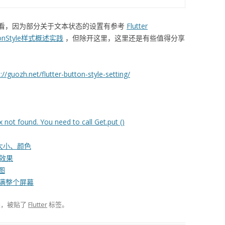
看，因为部分关于文本状态的设置有参考
Flutter
ttonStyle样式概述实践
，但除开这里，这里还是有些值得分享
://guozh.net/flutter-button-style-setting/
ot found. You need to call Get.put ()
体大小、颜色
画效果
果图
是占满整个屏幕
类，被贴了
Flutter
标签。