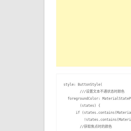
style: ButtonStyle(

	///设置文本不通状态时颜色

  foregroundColor: MaterialStateP
        (states) {

      if (states.contains(Materia
          !states.contains(Materi
        //获取焦点时的颜色
