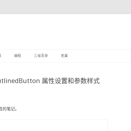
跳
至
报
编程
三省吾身
老巢
正
文
和 OutlinedButton 属性设置和参数样式
n 属性的笔记。