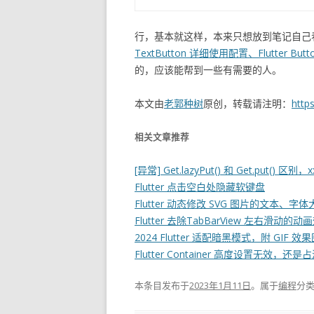
行，基本就这样，本来只想放到笔记自己
TextButton 详细使用配置、Flutter Bu
的，应该能帮到一些有需要的人。
本文由
老郭种树
原创，转载请注明：
https
相关文章推荐
[异常] Get.lazyPut() 和 Get.put() 区别，xx n
Flutter 点击空白处隐藏软键盘
Flutter 动态修改 SVG 图片的文本、字
Flutter 去除TabBarView 左右滑动的动
2024 Flutter 适配暗黑模式，附 GIF 效
Flutter Container 高度设置无效，还
本条目发布于
2023年1月11日
。属于
编程
分