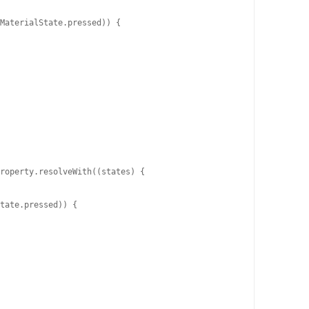
MaterialState.pressed)) {

roperty.resolveWith((states) {

tate.pressed)) {
