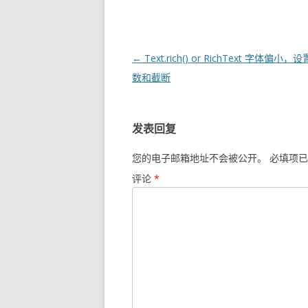
文
←
Text.rich() or RichText 字体偏小
章
数和截断
导
航
发表回复
您的电子邮箱地址不会被公开。
必填项已
评论
*