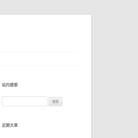
站内搜索
搜
索
：
近期文章