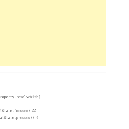
roperty.resolveWith(

lState.focused) &&

alState.pressed)) {
