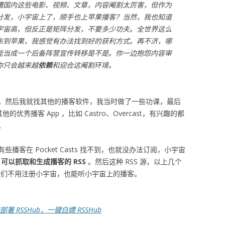
槽国内这些电影、视频、文章，内容阉割太厉害，但作为
分发，小宇宙上了，顺手也上苹果播客？当然，我也知道
宇宙高，但反正是矩阵分发，不要多少功夫。全世界这么
布到苹果，我感觉有办法找到好的获利方式。再不济，哪
能当成一个后备阵营宣传转移是不是。你一边抱怨内容审
你只会越来越
依赖
和迎合这阉割环境。
。然后我就找其他的播客软件，我当时做了一些功课，最后
优秀播客 App ，比如 Castro、Overcast，有兴趣的都
。
客在 Pocket Casts 找不到，也就没办法订阅，小宇宙
b 可以抓取和生成播客的 RSS
。然后这种 RSS 源，以上几个
，我们不用注册小宇宙，也能听小宇宙上的播客。
免费部署 RSSHub，一键白嫖 RSSHub