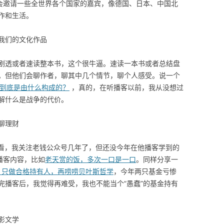
播会邀请一些全世界各个国家的嘉宾，像德国、日本、中国北
作和生活。
我们的文化作品
剧透或者速读整本书，这个很牛逼。速读一本书或者总结盘
。但他们会聊作者，聊其中几个情节，聊个人感受。说一个
事：人到底是由什么构成的？
，真的，在听播客以前，我从没想过
解什么是战争的代价。
聊理财
看，我关注老钱公众号几年了，但还没今年在他播客学到的
播客内容，比如
老天赏的饭，多次一口是一口
。同样分享一
者，只做合格持有人，再唠唠贝叶斯哲学
，今年两只基金亏惨
完播客后，我觉得再难受，我也不能当个“愚蠢”的基金持有
影文学