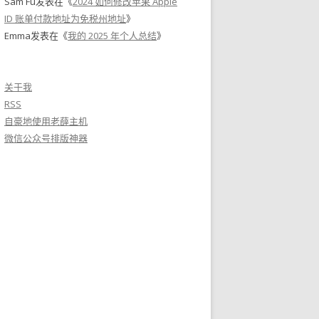
Sam Fu
发表在《
2024 如何修改苹果 Apple
ID 账单付款地址为免税州地址
》
Emma
发表在《
我的 2025 年个人总结
》
关于我
RSS
自豪地使用老薛主机
微信公众号排版神器