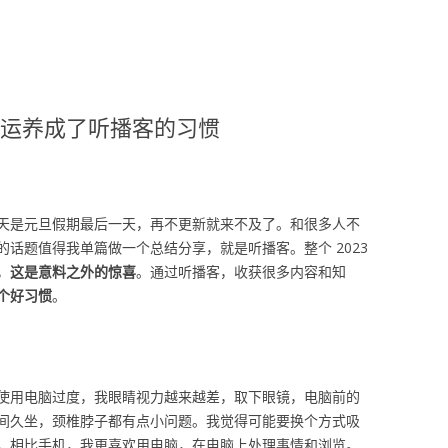
很幸运养成了听播客的习惯
天是元旦假期最后一天，再不更新就来不及了。和很多人不
话题值得我单篇做一个总结分享，就是听播客。整个 2023
，
这是意料之外的惊喜
。通过听播客，收获很多内容和知
个好习惯
。
使用电脑过度，我眼睛视力越来越差，取下眼镜，电脑前的
间久坐，颈椎脖子都有点小问题。我觉得可能要换个方式吸
，相比手机，我更喜欢用电脑，在电脑上处理事情和浏览。