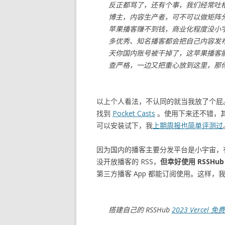
反正都骂了，还有个事，我们经常吐
博主，内容生产者，可不可以做矩阵
苹果播客赚不到钱，商业化程度没小
多优秀、知名播客都会把自己内容发
天你国内账号被干掉了，这苹果播客
查严格，一边又把重心放到这里，那
以上个人看法，不认同的就当我放了个屁
找到
Pocket Casts
。使用下来还不错，其他的
可以安装试下，我
上期周报也简单评测过
因为国内的播客主要分发平台是小宇宙，有些播
没开放播客的 RSS，
但幸好使用 RSSHu
第三方播客 App 都能订阅使用。这样
搭建自己的 RSSHub
2023 Vercel 