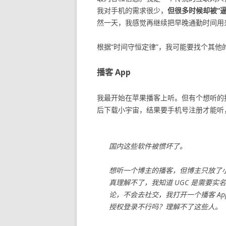
我对手机的需求很少，
但很多时候却被“逼
然一天，我感觉再继续把早晚通勤时间用
根据“时间守恒定律”，我可能要找个其
播客 App
我最开始在苹果播客上听。但有个想听的
后下载小宇宙，结果要手机号注册才能听
国内这些软件被惯坏了。
想听一个博主的播客，但博主只放了小
真理解不了，我知道 UGC 是需要
论，不会去社交，我打开一个播客 A
授权登录不行吗？理解不了这些人。