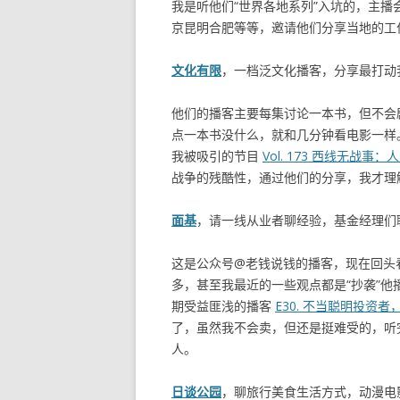
我是听他们“世界各地系列”入坑的，主
京昆明合肥等等，邀请他们分享当地的工
文化有限
，一档泛文化播客，分享最打动
他们的播客主要每集讨论一本书，但不会
点一本书没什么，就和几分钟看电影一样
我被吸引的节目
Vol. 173 西线无战
战争的残酷性，通过他们的分享，我才理
面基
，请一线从业者聊经验，基金经理们
这是公众号@老钱说钱的播客，现在回头
多，甚至我最近的一些观点都是“抄袭”他
期受益匪浅的播客
E30. 不当聪明投资
了，虽然我不会卖，但还是挺难受的，听
人。
日谈公园
，聊旅行美食生活方式，动漫电