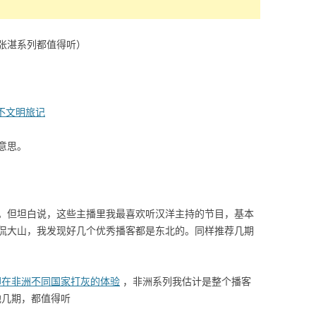
张湛系列都值得听）
的不文明旅记
意思。
。但坦白说，这些主播里我最喜欢听汉洋主持的节目，基本
侃大山，我发现好几个优秀播客都是东北的。同样推荐几期
聊在非洲不同国家打灰的体验
，非洲系列我估计是整个播客
其他几期，都值得听