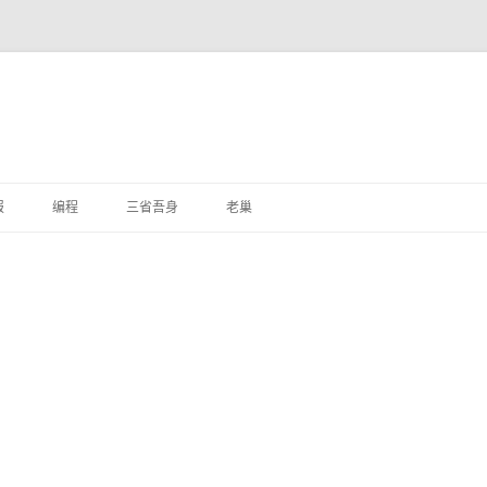
跳
至
报
编程
三省吾身
老巢
正
文