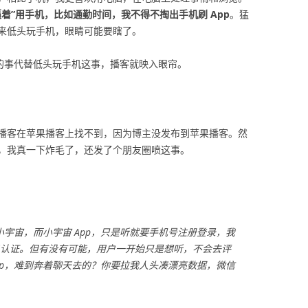
着”用手机，比如通勤时间，我不得不掏出手机刷 App
。猛
来低头玩手机，眼睛可能要瞎了。
他的事代替低头玩手机这事，播客就映入眼帘。
播客在苹果播客上找不到，因为博主没发布到苹果播客。然
，我真一下炸毛了，还发了个朋友圈喷这事。
宇宙，而小宇宙 App，只是听就要手机号注册登录，我
实名认证。但有没有可能，用户一开始只是想听，不会去评
pp，难到奔着聊天去的？你要拉我人头凑漂亮数据，微信