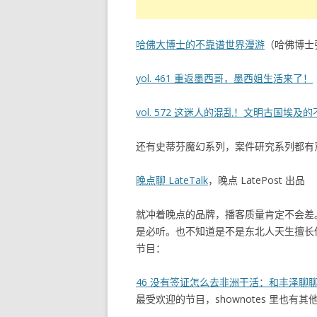
哈佛大博士的不靠谱世界漫游
（哈佛博士
yol. 461 重返墨西哥，墨西姐生活来了！
vol. 572 这迷人的混乱！文明古国埃及
还有史蒂芬魔幻系列，案件研究系列都有
晚点聊 LateTalk
，晚点 LatePost 出品
就冲着晚点的品牌，播客质量肯定不会差
是必听。也不知道是不是东北人天生擅长
节目：
46 没有签证怎么去非洲干活：和丰泽聊
最受欢迎的节目，shownotes 里也有