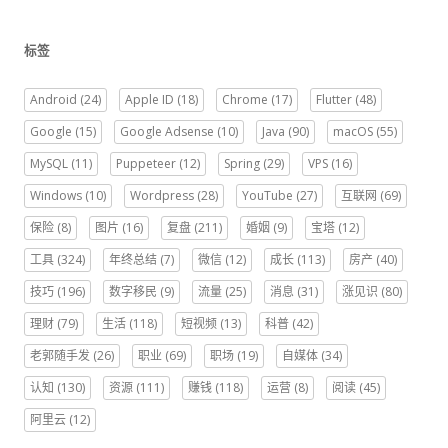
标签
Android
(24)
Apple ID
(18)
Chrome
(17)
Flutter
(48)
Google
(15)
Google Adsense
(10)
Java
(90)
macOS
(55)
MySQL
(11)
Puppeteer
(12)
Spring
(29)
VPS
(16)
Windows
(10)
Wordpress
(28)
YouTube
(27)
互联网
(69)
保险
(8)
图片
(16)
复盘
(211)
婚姻
(9)
宝塔
(12)
工具
(324)
年终总结
(7)
微信
(12)
成长
(113)
房产
(40)
技巧
(196)
数字移民
(9)
流量
(25)
消息
(31)
涨见识
(80)
理财
(79)
生活
(118)
短视频
(13)
科普
(42)
老郭随手发
(26)
职业
(69)
职场
(19)
自媒体
(34)
认知
(130)
资源
(111)
赚钱
(118)
运营
(8)
阅读
(45)
阿里云
(12)