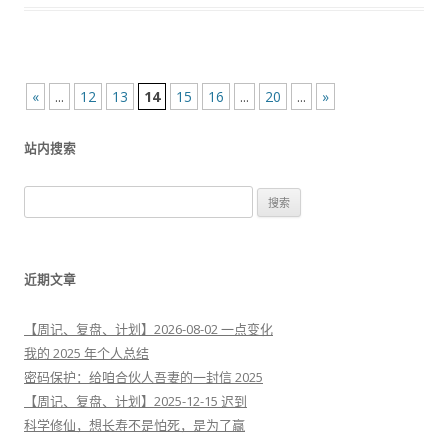
文
«
...
12
13
14
15
16
...
20
...
»
章
站内搜索
导
航
搜
索
：
近期文章
【周记、复盘、计划】2026-08-02 一点变化
我的 2025 年个人总结
密码保护：给咱合伙人吾妻的一封信 2025
【周记、复盘、计划】2025-12-15 迟到
科学修仙，想长寿不是怕死，是为了赢