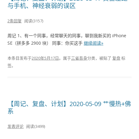
与手机、神经衰弱的误区
2条回复
阅读(3157)
周记 1、有一个同事，经常聊天的同事，聊到我新买的 iPhone
SE（拼多多 2900 块） 同事：你买这手
继续阅读»
本条目发布于
2020年5月17日
。属于
三省吾身
分类，被贴了
复盘
标
签。
【周记、复盘、计划】2020-05-09 艹慢热+佛
系
发表评论
阅读(3499)