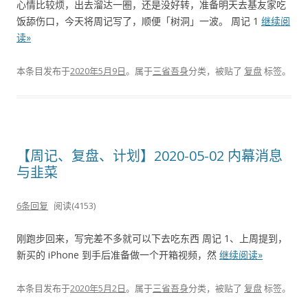
心情比较烦，出去溜达一圈，还是没好转，准备明天去基友家吃
饭舔伤口，今天将周记写了，顺便「树洞」一波。 周记 1
继续阅
读»
本条目发布于
2020年5月9日
。属于
三省吾身
分类，被贴了
复盘
标签。
【周记、复盘、计划】2020-05-02 内幕消息
与韭菜
6条回复
阅读(4153)
刚跑步回来，写完差不多就可以下去吃东西 周记 1、上周提到，
新买的 iPhone 到手后准备做一个开箱视频，然
继续阅读»
本条目发布于
2020年5月2日
。属于
三省吾身
分类，被贴了
复盘
标签。