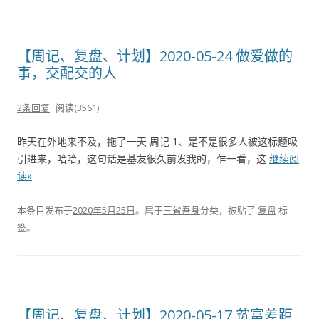
【周记、复盘、计划】2020-05-24 做爱做的
事，交配交的人
2条回复
阅读(3561)
昨天在外地来不及，拖了一天 周记 1、是不是很多人被这标题吸
引进来，哈哈，这句话是基友很久前发我的，乍一看，这
继续阅
读»
本条目发布于
2020年5月25日
。属于
三省吾身
分类，被贴了
复盘
标
签。
【周记、复盘、计划】2020-05-17 贫富差距