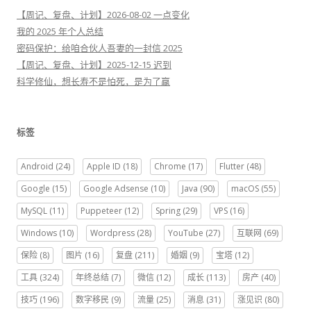
【周记、复盘、计划】2026-08-02 一点变化
我的 2025 年个人总结
密码保护：给咱合伙人吾妻的一封信 2025
【周记、复盘、计划】2025-12-15 迟到
科学修仙，想长寿不是怕死，是为了赢
标签
Android
(24)
Apple ID
(18)
Chrome
(17)
Flutter
(48)
Google
(15)
Google Adsense
(10)
Java
(90)
macOS
(55)
MySQL
(11)
Puppeteer
(12)
Spring
(29)
VPS
(16)
Windows
(10)
Wordpress
(28)
YouTube
(27)
互联网
(69)
保险
(8)
图片
(16)
复盘
(211)
婚姻
(9)
宝塔
(12)
工具
(324)
年终总结
(7)
微信
(12)
成长
(113)
房产
(40)
技巧
(196)
数字移民
(9)
流量
(25)
消息
(31)
涨见识
(80)