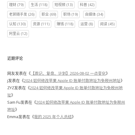
理财
(79)
生活
(118)
短视频
(13)
科普
(42)
老郭随手发
(26)
职业
(69)
职场
(19)
自媒体
(34)
认知
(130)
资源
(111)
赚钱
(118)
运营
(8)
阅读
(45)
阿里云
(12)
近期评论
网友
发表在《
【周记、复盘、计划】2026-08-02 一点变化
》
j
发表在《
2024 如何修改苹果 Apple ID 账单付款地址为免税州地址
》
ZYZ
发表在《
2024 如何修改苹果 Apple ID 账单付款地址为免税州地
址
》
Sam Fu
发表在《
2024 如何修改苹果 Apple ID 账单付款地址为免税州
地址
》
Emma
发表在《
我的 2025 年个人总结
》