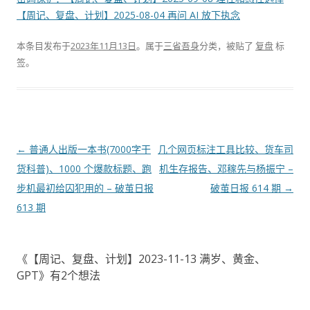
【周记、复盘、计划】2025-08-04 再问 AI 放下执念
本条目发布于
2023年11月13日
。属于
三省吾身
分类，被贴了
复盘
标
签。
文
←
普通人出版一本书(7000字干
几个网页标注工具比较、货车司
章
货科普)、1000 个爆款标题、跑
机生存报告、邓稼先与杨振宁 –
导
步机最初给囚犯用的 – 破茧日报
破茧日报 614 期
→
航
613 期
《
【周记、复盘、计划】2023-11-13 满岁、黄金、
GPT
》有2个想法