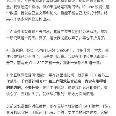
第二件事，不再想办法计算跳绳的有氧适能，也就是最大摄氧
量，我很迷这个指标，但如果运动是跳绳的话，iPhone 没提供这
个数据，我就自己查文章和论文，看能不能自己找公式计算，结
果花了很多时间都没搞出来。
上面两件事就像过不去的坎，我隔三差五就想找办法解决，每次
一研究就是一两天。算了，这次我彻底放弃了，再也不折腾了。
4，说真的，各位一定要利用好 ChatGPT ，作用非常非常大。关
注和重视已经不够了，而是要用起来。我现在工作和生活都离不
开它。前两天 ChatGPT 宕机一天，我那一天都不知道干嘛。
有个互联网黑话叫“赋能”，用在这里很贴切，就是用 GPT 给你工
作赋能，
千方百计把 GPT 和工作需求结合起来，肯定有用得着
的地方的，不要怀疑
。先给工作赋能，这是我们息息相关的，有
信心了，尝到甜头了，就继续扩散到生活方方面面使用。
之前调侃说面向对象编程，现在我基本就是面向 GPT 编程，代码
真写的比我好，干嘛还自己写。当然，要学会抛问题过去，这需