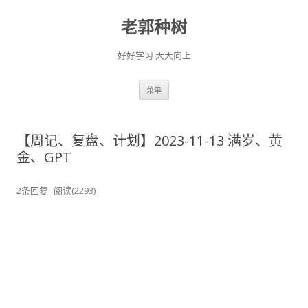
老郭种树
好好学习 天天向上
跳
菜单
至
正
文
【周记、复盘、计划】2023-11-13 满岁、黄
金、GPT
2条回复
阅读(2293)