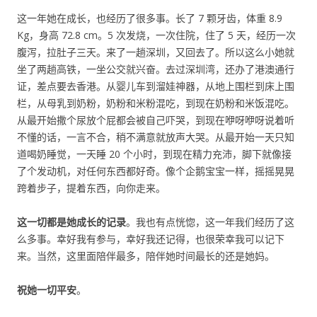
这一年她在成长，也经历了很多事。长了 7 颗牙齿，体重 8.9
Kg，身高 72.8 cm。5 次发烧，一次住院，住了 5 天，经历一次
腹泻，拉肚子三天。来了一趟深圳，又回去了。所以这么小她就
坐了两趟高铁，一坐公交就兴奋。去过深圳湾，还办了港澳通行
证，差点要去香港。从婴儿车到溜娃神器，从地上围栏到床上围
栏，从母乳到奶粉，奶粉和米粉混吃，到现在奶粉和米饭混吃。
从最开始撒个尿放个屁都会被自己吓哭，到现在咿呀咿呀说着听
不懂的话，一言不合，稍不满意就放声大哭。从最开始一天只知
道喝奶睡觉，一天睡 20 个小时，到现在精力充沛，脚下就像接
了个发动机，对任何东西都好奇。像个企鹅宝宝一样，摇摇晃晃
跨着步子，提着东西，向你走来。
这一切都是她成长的记录
。我也有点恍惚，这一年我们经历了这
么多事。幸好我有参与，幸好我还记得，也很荣幸我可以记下
来。当然，这里面陪伴最多，陪伴她时间最长的还是她妈。
祝她一切平安
。