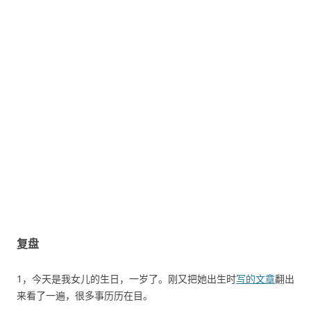
复盘
1，今天是我女儿的生日，一岁了。刚又把她出生时
写的文章
翻出
来看了一遍，很多事历历在目。