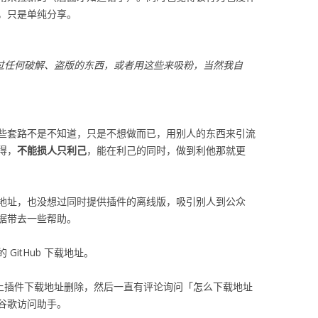
，只是单纯分享。
过任何破解、盗版的东西，或者用这些来吸粉，当然我自
些套路不是不知道，只是不想做而已，用别人的东西来引流
得，
不能损人只利己
，能在利己的同时，做到利他那就更
地址，也没想过同时提供插件的离线版，吸引别人到公众
据带去一些帮助。
itHub 下载地址。
b 上插件下载地址删除，然后一直有评论询问「怎么下载地址
谷歌访问助手。