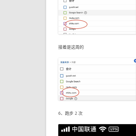
接着是这周的
6、跑步 2 次