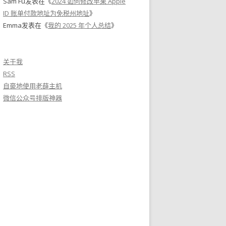
Sam Fu
发表在《
2024 如何修改苹果 Apple
ID 账单付款地址为免税州地址
》
Emma
发表在《
我的 2025 年个人总结
》
关于我
RSS
自豪地使用老薛主机
微信公众号排版神器