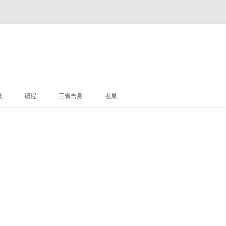
跳
至
报
编程
三省吾身
老巢
正
文