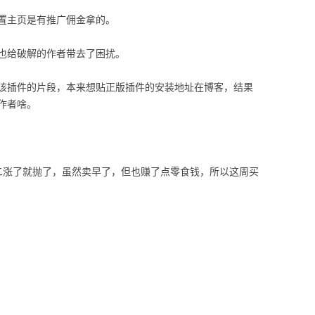
置主页是有推广佣金拿的。
也给破解的作者带去了困扰。
该插件的片段，本来想贴正版插件的安装地址在博客，结果
作者啥。
二涨了就抛了，虽然卖早了，但也赚了点零食钱，所以这周买