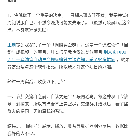
1、今晚做了一个重要的决定，一直翻来覆去睡不着，我要尝试在
周记说服自己，不然今晚我可能要失眠了。（虽然到凌晨3点这个
点，本身就算是失眠）
上周
提到我参加了一个「网赚实战群」，这是一个通过软件「自
动生成视频」的项目，其实很早我也做过类似项目
别人卖1000
刀！一套油管自动生产视频赚钱方法详解，踩了很多坑额
，效果
肯定没法与这个软件相比，所以我才对这个项目感兴趣。
经过一周实战，收获以下几点：
一、参加交流群之前，自认为是个互联网老鸟，做这种项目应该
是手到擒来，所以有点看不上实战群，交流群开始以后，看了些
群友的提问，更加深我的看法。
结果。。啪啪啪！展示、播放、收益等数据互相分享后，数据比
我好的人不少。