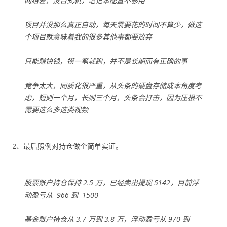
网络差，没台式机，笔记本配置不够用
项目并没那么真正自动，每天需要花的时间不算少，做这
个项目就意味着我的很多其他事都要放弃
只能赚快钱，捞一笔就跑，并不是长期而有正确的事
竞争太大，同质化很严重，从头条的硬盘存储成本角度考
虑，短则一个月，长则三个月，头条会打击，因为压根不
需要这么多这类视频
2、最后照例对持仓做个简单实证。
股票账户持仓保持 2.5 万，已经卖出提现 5142，目前浮
动盈亏从 -966 到 -1500
基金账户持仓从 3.7 万到 3.8 万，浮动盈亏从 970 到