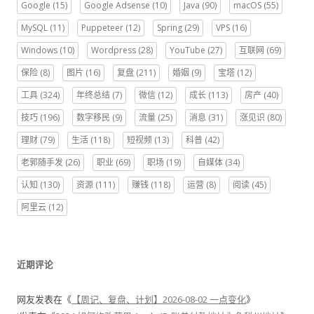
Google
(15)
Google Adsense
(10)
Java
(90)
macOS
(55)
MySQL
(11)
Puppeteer
(12)
Spring
(29)
VPS
(16)
Windows
(10)
Wordpress
(28)
YouTube
(27)
互联网
(69)
保险
(8)
图片
(16)
复盘
(211)
婚姻
(9)
宝塔
(12)
工具
(324)
年终总结
(7)
微信
(12)
成长
(113)
房产
(40)
技巧
(196)
数字移民
(9)
流量
(25)
消息
(31)
涨见识
(80)
理财
(79)
生活
(118)
短视频
(13)
科普
(42)
老郭随手发
(26)
职业
(69)
职场
(19)
自媒体
(34)
认知
(130)
资源
(111)
赚钱
(118)
运营
(8)
阅读
(45)
阿里云
(12)
近期评论
网友
发表在《
【周记、复盘、计划】2026-08-02 一点变化
》