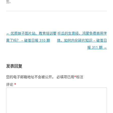
签。
文
←
优质妹子图片站、教育培训要
吃瓜的生意经、鸿蒙免费商用字
章
黄了吗？ – 破茧日报 310 期
体、如何内化碎片知识 – 破茧日
导
报 311 期
→
航
发表回复
您的电子邮箱地址不会被公开。
必填项已用
*
标注
评论
*