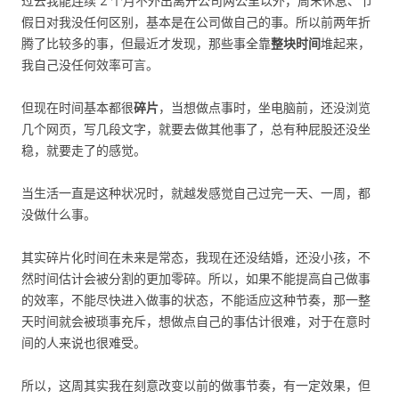
过去我能连续 2 个月不外出离开公司两公里以外，周末休息、节
假日对我没任何区别，基本是在公司做自己的事。所以前两年折
腾了比较多的事，但最近才发现，那些事全靠
整块时间
堆起来，
我自己没任何效率可言。
但现在时间基本都很
碎片
，当想做点事时，坐电脑前，还没浏览
几个网页，写几段文字，就要去做其他事了，总有种屁股还没坐
稳，就要走了的感觉。
当生活一直是这种状况时，就越发感觉自己过完一天、一周，都
没做什么事。
其实碎片化时间在未来是常态，我现在还没结婚，还没小孩，不
然时间估计会被分割的更加零碎。所以，如果不能提高自己做事
的效率，不能尽快进入做事的状态，不能适应这种节奏，那一整
天时间就会被琐事充斥，想做点自己的事估计很难，对于在意时
间的人来说也很难受。
所以，这周其实我在刻意改变以前的做事节奏，有一定效果，但