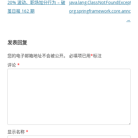
章
20% 波动、职场加分行为 – 破
java.lang.ClassNotFoundException
导
茧日报 162 期
org.springframework.core.annota
航
→
发表回复
您的电子邮箱地址不会被公开。
必填项已用
*
标注
评论
*
显示名称
*