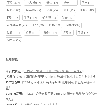
工具
(324)
年终总结
(7)
微信
(12)
成长
(113)
房产
(40)
技巧
(196)
数字移民
(9)
流量
(25)
消息
(31)
涨见识
(80)
理财
(79)
生活
(118)
短视频
(13)
科普
(42)
老郭随手发
(26)
职业
(69)
职场
(19)
自媒体
(34)
认知
(130)
资源
(111)
赚钱
(118)
运营
(8)
阅读
(45)
阿里云
(12)
近期评论
网友
发表在《
【周记、复盘、计划】2026-08-02 一点变化
》
j
发表在《
2024 如何修改苹果 Apple ID 账单付款地址为免税州地址
》
ZYZ
发表在《
2024 如何修改苹果 Apple ID 账单付款地址为免税州地
址
》
Sam Fu
发表在《
2024 如何修改苹果 Apple ID 账单付款地址为免税州
地址
》
Emma
发表在《
我的 2025 年个人总结
》