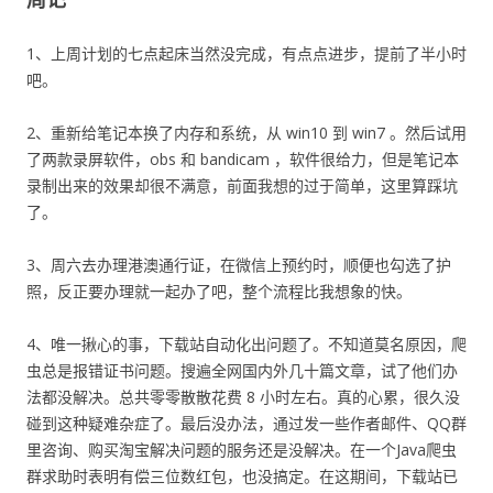
1、上周计划的七点起床当然没完成，有点点进步，提前了半小时
吧。
2、重新给笔记本换了内存和系统，从 win10 到 win7 。然后试用
了两款录屏软件，obs 和 bandicam ，软件很给力，但是笔记本
录制出来的效果却很不满意，前面我想的过于简单，这里算踩坑
了。
3、周六去办理港澳通行证，在微信上预约时，顺便也勾选了护
照，反正要办理就一起办了吧，整个流程比我想象的快。
4、唯一揪心的事，下载站自动化出问题了。不知道莫名原因，爬
虫总是报错证书问题。搜遍全网国内外几十篇文章，试了他们办
法都没解决。总共零零散散花费 8 小时左右。真的心累，很久没
碰到这种疑难杂症了。最后没办法，通过发一些作者邮件、QQ群
里咨询、购买淘宝解决问题的服务还是没解决。在一个Java爬虫
群求助时表明有偿三位数红包，也没搞定。在这期间，下载站已