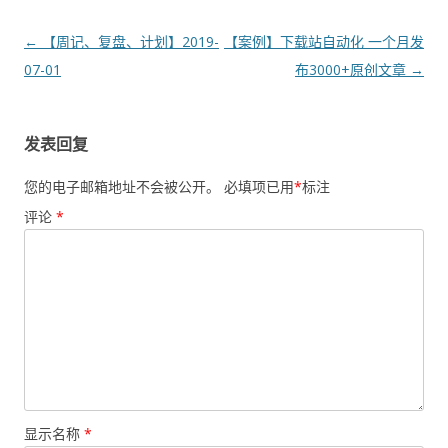
文
←
【周记、复盘、计划】2019-
【案例】下载站自动化 一个月发
章
07-01
布3000+原创文章
→
导
航
发表回复
您的电子邮箱地址不会被公开。
必填项已用
*
标注
评论
*
显示名称
*