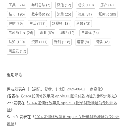
工具
(324)
年终总结
(7)
微信
(12)
成长
(113)
房产
(40)
技巧
(196)
数字移民
(9)
流量
(25)
消息
(31)
涨见识
(80)
理财
(79)
生活
(118)
短视频
(13)
科普
(42)
老郭随手发
(26)
职业
(69)
职场
(19)
自媒体
(34)
认知
(130)
资源
(111)
赚钱
(118)
运营
(8)
阅读
(45)
阿里云
(12)
近期评论
网友
发表在《
【周记、复盘、计划】2026-08-02 一点变化
》
j
发表在《
2024 如何修改苹果 Apple ID 账单付款地址为免税州地址
》
ZYZ
发表在《
2024 如何修改苹果 Apple ID 账单付款地址为免税州地
址
》
Sam Fu
发表在《
2024 如何修改苹果 Apple ID 账单付款地址为免税州
地址
》