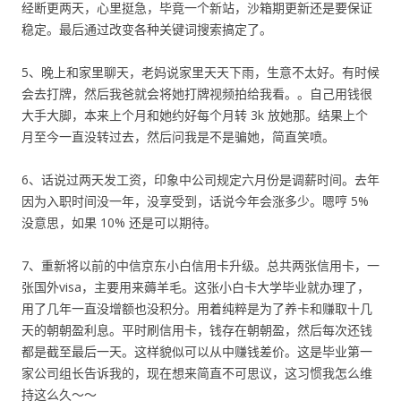
经断更两天，心里挺急，毕竟一个新站，沙箱期更新还是要保证
稳定。最后通过改变各种关键词搜索搞定了。
5、晚上和家里聊天，老妈说家里天天下雨，生意不太好。有时候
会去打牌，然后我爸就会将她打牌视频拍给我看。。自己用钱很
大手大脚，本来上个月和她约好每个月转 3k 放她那。结果上个
月至今一直没转过去，然后问我是不是骗她，简直笑喷。
6、话说过两天发工资，印象中公司规定六月份是调薪时间。去年
因为入职时间没一年，没享受到，话说今年会涨多少。嗯哼 5%
没意思，如果 10% 还是可以期待。
7、重新将以前的中信京东小白信用卡升级。总共两张信用卡，一
张国外visa，主要用来薅羊毛。这张小白卡大学毕业就办理了，
用了几年一直没增额也没积分。用着纯粹是为了养卡和赚取十几
天的朝朝盈利息。平时刷信用卡，钱存在朝朝盈，然后每次还钱
都是截至最后一天。这样貌似可以从中赚钱差价。这是毕业第一
家公司组长告诉我的，现在想来简直不可思议，这习惯我怎么维
持这么久～～