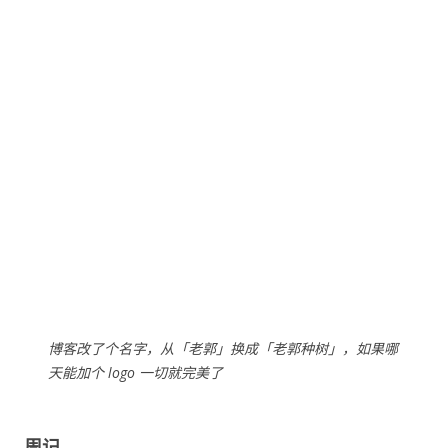
博客改了个名字，从「老郭」换成「老郭种树」，如果哪
天能加个 logo 一切就完美了
周记