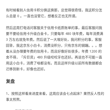
有时候看别人信用卡积分换这换那，总觉得很奇怪，我这积分怎
么总是 0 。一直也没管它，想着反正也无所谓。
然后这周打电话问客服关于信用卡纸质账单的事，最后客服问我
要不要给信用卡升级白金卡，只要每年 480 块年费，每年消费满
3 万左右就免年费。然后说了一大堆好处，我问积分的事，客服
回答，我这京东小白卡，消费没积分，只有京东的钢蹦。。。想
着从没办理要年费的信用卡，而且好像好处很多，年费 1200 的
舍不得，「斥巨资」480 升级咬咬牙也还好。再说也不可能一直
用这小白卡，消费了啥都没有。而且这样升级以前所有数据都会
迁移到新卡，好像也还好。
复盘
1、按照这样看来进度来看，这周应该会七点起床？果然反人性的
事太煎熬。