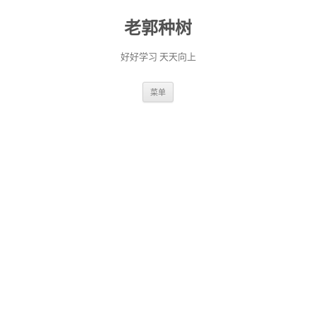
老郭种树
好好学习 天天向上
跳
菜单
至
正
文