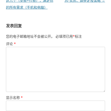
章
这几个（免费+付费），满足你
30 买房、调整定投策略
→
导
的所有需求（手机和电脑）
航
发表回复
您的电子邮箱地址不会被公开。
必填项已用
*
标注
评论
*
显示名称
*