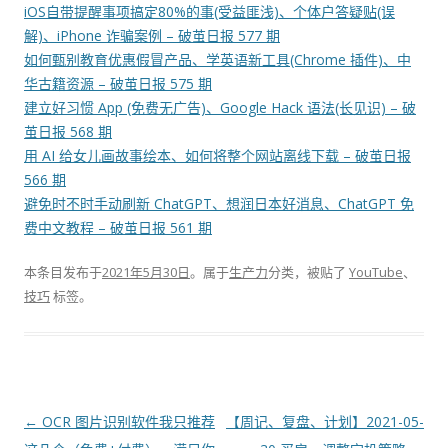
iOS自带提醒事项搞定80%的事(受益匪浅)、个体户答疑贴(误
解)、iPhone 诈骗案例 – 破茧日报 577 期
如何甄别教育优惠假冒产品、学英语新工具(Chrome 插件)、中
华古籍资源 – 破茧日报 575 期
建立好习惯 App (免费无广告)、Google Hack 语法(长见识) – 破
茧日报 568 期
用 AI 给女儿画故事绘本、如何将整个网站离线下载 – 破茧日报
566 期
避免时不时手动刷新 ChatGPT、想润日本好消息、ChatGPT 免
费中文教程 – 破茧日报 561 期
本条目发布于
2021年5月30日
。属于
生产力
分类，被贴了
YouTube
、
技巧
标签。
文
←
OCR 图片识别软件我只推荐
【周记、复盘、计划】2021-05-