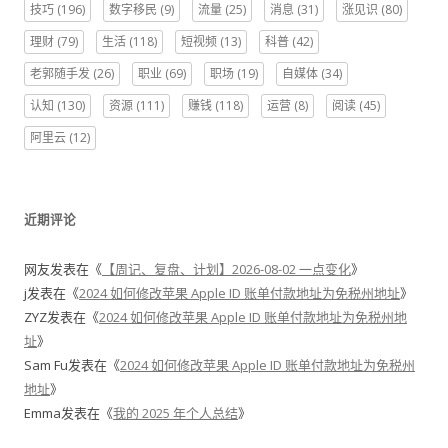
技巧
(196)
数字移民
(9)
流量
(25)
消息
(31)
涨见识
(80)
理财
(79)
生活
(118)
短视频
(13)
科普
(42)
老郭随手发
(26)
职业
(69)
职场
(19)
自媒体
(34)
认知
(130)
资源
(111)
赚钱
(118)
运营
(8)
阅读
(45)
阿里云
(12)
近期评论
网友
发表在《
【周记、复盘、计划】2026-08-02 一点变化
》
j
发表在《
2024 如何修改苹果 Apple ID 账单付款地址为免税州地址
》
ZYZ
发表在《
2024 如何修改苹果 Apple ID 账单付款地址为免税州地
址
》
Sam Fu
发表在《
2024 如何修改苹果 Apple ID 账单付款地址为免税州
地址
》
Emma
发表在《
我的 2025 年个人总结
》