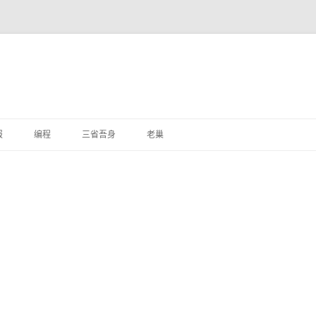
跳
至
报
编程
三省吾身
老巢
正
文