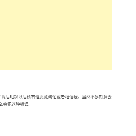
子背后甩锅以后还有谁愿意帮忙或者相信我。虽然不是刻意去
么会犯这种错误。