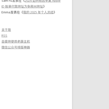
Sam Fu
发表在《
2024 如何修改苹果 Apple
ID 账单付款地址为免税州地址
》
Emma
发表在《
我的 2025 年个人总结
》
关于我
RSS
自豪地使用老薛主机
微信公众号排版神器