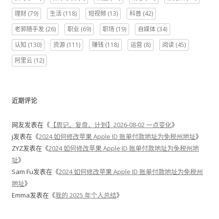
理财
(79)
生活
(118)
短视频
(13)
科普
(42)
老郭随手发
(26)
职业
(69)
职场
(19)
自媒体
(34)
认知
(130)
资源
(111)
赚钱
(118)
运营
(8)
阅读
(45)
阿里云
(12)
近期评论
网友
发表在《
【周记、复盘、计划】2026-08-02 一点变化
》
j
发表在《
2024 如何修改苹果 Apple ID 账单付款地址为免税州地址
》
ZYZ
发表在《
2024 如何修改苹果 Apple ID 账单付款地址为免税州地
址
》
Sam Fu
发表在《
2024 如何修改苹果 Apple ID 账单付款地址为免税州
地址
》
Emma
发表在《
我的 2025 年个人总结
》