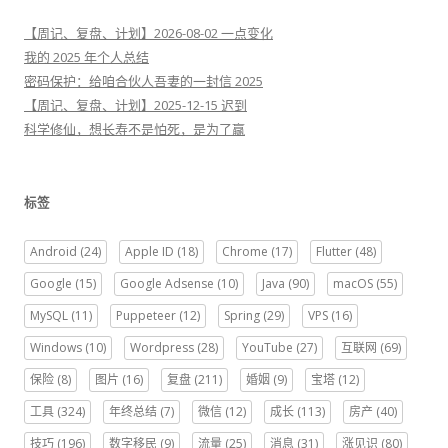
【周记、复盘、计划】2026-08-02 一点变化
我的 2025 年个人总结
密码保护：给咱合伙人吾妻的一封信 2025
【周记、复盘、计划】2025-12-15 迟到
科学修仙，想长寿不是怕死，是为了赢
标签
Android
(24)
Apple ID
(18)
Chrome
(17)
Flutter
(48)
Google
(15)
Google Adsense
(10)
Java
(90)
macOS
(55)
MySQL
(11)
Puppeteer
(12)
Spring
(29)
VPS
(16)
Windows
(10)
Wordpress
(28)
YouTube
(27)
互联网
(69)
保险
(8)
图片
(16)
复盘
(211)
婚姻
(9)
宝塔
(12)
工具
(324)
年终总结
(7)
微信
(12)
成长
(113)
房产
(40)
技巧
(196)
数字移民
(9)
流量
(25)
消息
(31)
涨见识
(80)