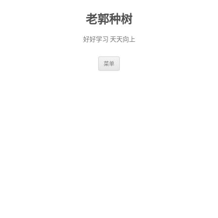
老郭种树
好好学习 天天向上
跳
菜单
至
正
文