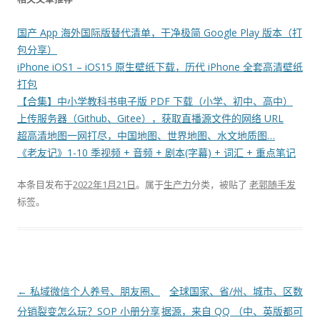
国产 App 海外国际版替代清单，干净极简 Google Play 版本（打
包分享）
iPhone iOS1 – iOS15 原生壁纸下载，历代 iPhone 全套高清壁纸
打包
【合集】中小学教科书电子版 PDF 下载（小学、初中、高中）
上传服务器（Github、Gitee），获取直播源文件的网络 URL
超高清地图一网打尽，中国地图、世界地图、水文地质图…
《老友记》1-10 季视频 + 音频 + 剧本(字幕) + 词汇 + 重点笔记
本条目发布于
2022年1月21日
。属于
生产力
分类，被贴了
老郭随手发
标签。
文
←
私域微信个人养号、朋友圈、
全球国家、省/州、城市、区数
章
分销裂变怎么玩？SOP 小册分享
据源，来自 QQ （中、英版都可